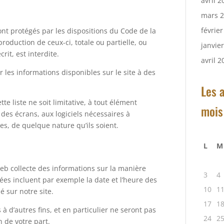
avril 2
mars 
févrie
ont protégés par les dispositions du Code de la
roduction de ceux-ci, totale ou partielle, ou
janvie
rit, est interdite.
avril 2
ser les informations disponibles sur le site à des
Les a
e liste ne soit limitative, à tout élément
mois
n des écrans, aux logiciels nécessaires à
es, de quelque nature qu’ils soient.
L
M
 web collecte des informations sur la manière
3
4
ctées incluent par exemple la date et l’heure des
10
1
é sur notre site.
17
1
 à d’autres fins, et en particulier ne seront pas
24
2
n de votre part.