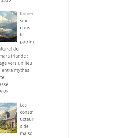
Immer
sion
dans
le
patrim
ulturel du
ara irlande :
age vers un lieu
 entre mythes
ite
assé
 2025
Les
constr
ucteur
s de
maiso