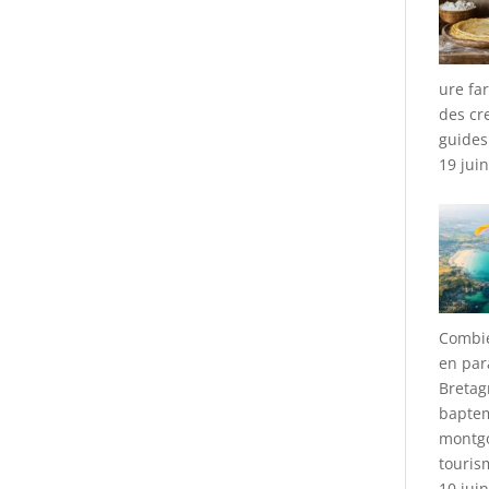
ure fa
des cr
guides
19 jui
Combie
en par
Bretag
bapte
montgo
touris
10 jui