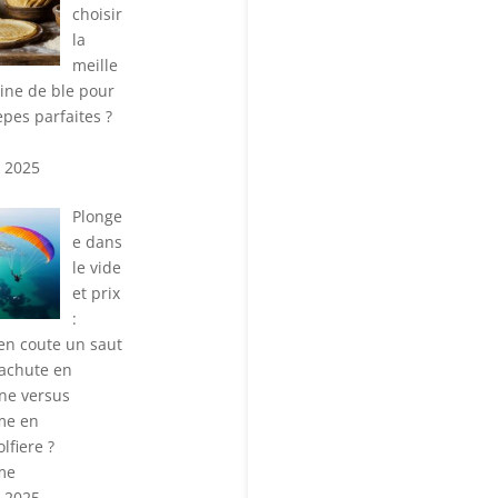
choisir
la
meille
rine de ble pour
epes parfaites ?
n 2025
Plonge
e dans
le vide
et prix
:
n coute un saut
achute en
ne versus
me en
lfiere ?
me
n 2025