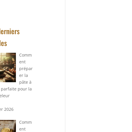
derniers
les
Comm
ent
prépar
er la
pâte à
 parfaite pour la
eleur
ier 2026
Comm
ent