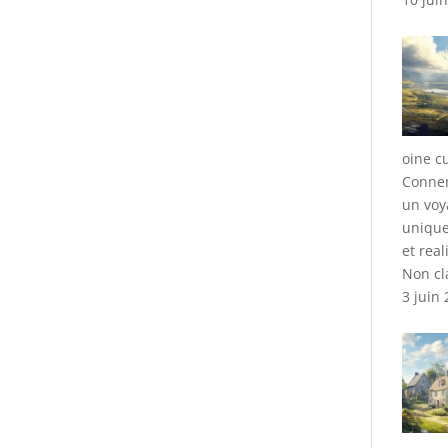
oine c
Connem
un voy
unique
et real
Non cl
3 juin