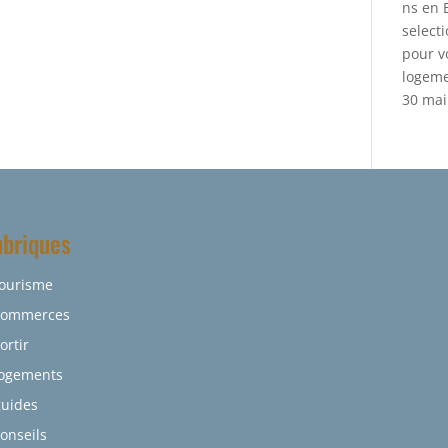
ns en 
select
pour v
logem
30 mai
briques
tourisme
commerces
ortir
logements
guides
onseils