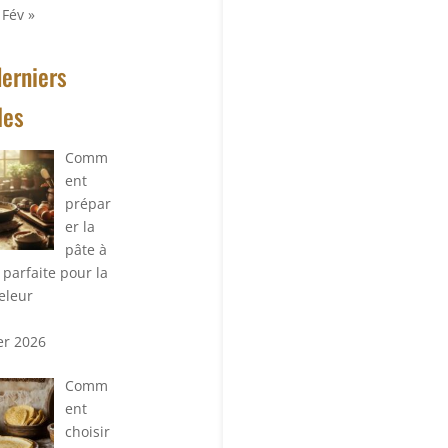
Fév »
derniers
les
Comm
ent
prépar
er la
pâte à
 parfaite pour la
eleur
ier 2026
Comm
ent
choisir