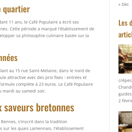
« Déc
e quartier
Les 
ant 11 ans, le Café Populaire a écrit ses
nes. Cette période a marqué l'établissement de
artic
elopper sa philosophie culinaire basée sur la
années
llant au 15 rue Saint-Melaine, dans le nord de
 attractive avec des prix fixes : entrées et
crêpes
 formule complète à 23 euros. Le Café Populaire
Chand
du mardi au samedi soir.
guides
2 févr
x saveurs bretonnes
Rennes, s'inscrit dans la tradition
 sur les quais Lamennais, l'établissement