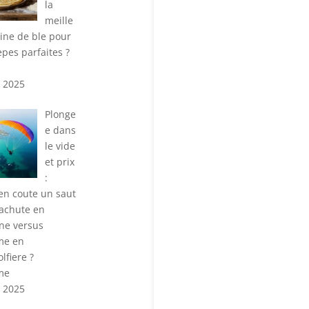
la
meille
rine de ble pour
epes parfaites ?
n 2025
Plonge
e dans
le vide
et prix
:
n coute un saut
achute en
ne versus
me en
lfiere ?
me
n 2025