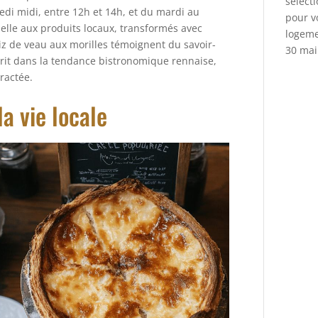
select
edi midi, entre 12h et 14h, et du mardi au
pour v
 belle aux produits locaux, transformés avec
logem
riz de veau aux morilles témoignent du savoir-
30 mai
scrit dans la tendance bistronomique rennaise,
ractée.
a vie locale