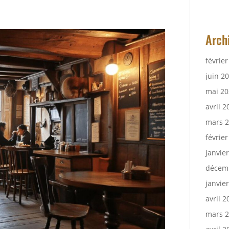
Arch
févrie
juin 2
mai 20
avril 2
mars 
févrie
janvie
décem
janvie
avril 2
mars 