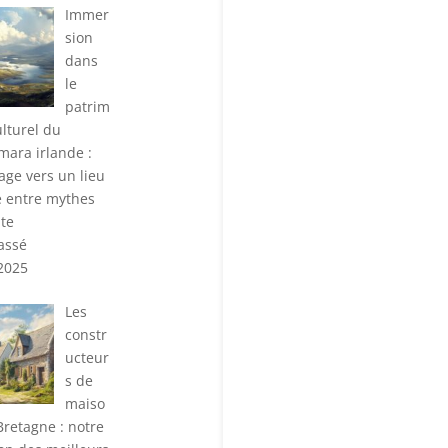
Immer
sion
dans
le
patrim
ulturel du
ara irlande :
age vers un lieu
 entre mythes
ite
assé
 2025
Les
constr
ucteur
s de
maiso
Bretagne : notre