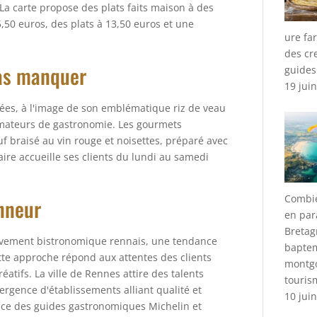
 La carte propose des plats faits maison à des
5,50 euros, des plats à 13,50 euros et une
ure fa
des cr
pas manquer
guides
19 jui
nées, à l'image de son emblématique riz de veau
 amateurs de gastronomie. Les gourmets
f braisé au vin rouge et noisettes, préparé avec
ire accueille ses clients du lundi au samedi
Combie
onneur
en par
Bretag
ouvement bistronomique rennais, une tendance
bapte
ette approche répond aux attentes des clients
montgo
atifs. La ville de Rennes attire des talents
touris
ergence d'établissements alliant qualité et
10 jui
nce des guides gastronomiques Michelin et