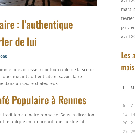
avril 2
mars 
févrie
ire : l’authentique
janvie
rler de lui
avril 2
Les a
ces
mois
comme une adresse incontournable de la scène
que, mêlant authenticité et savoir-faire
ue dans un cadre chaleureux.
L
M
Café Populaire à Rennes
6
7
13
1
e tradition culinaire rennaise. Sous la direction
entité unique en proposant une cuisine fait
20
2
27
2