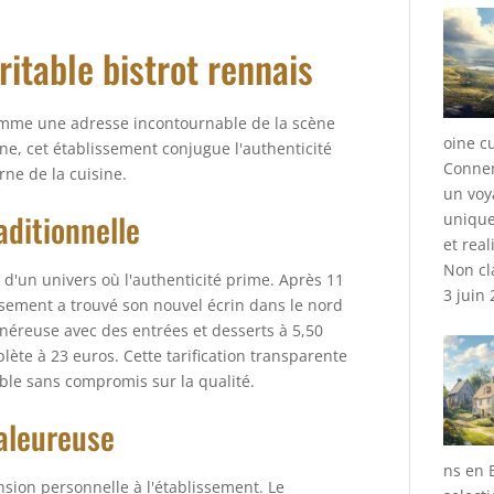
itable bistrot rennais
comme une adresse incontournable de la scène
oine c
ne, cet établissement conjugue l'authenticité
Connem
ne de la cuisine.
un voy
aditionnelle
unique
et real
Non cl
 d'un univers où l'authenticité prime. Après 11
3 juin
ssement a trouvé son nouvel écrin dans le nord
éreuse avec des entrées et desserts à 5,50
ète à 23 euros. Cette tarification transparente
sible sans compromis sur la qualité.
aleureuse
ns en 
sion personnelle à l'établissement. Le